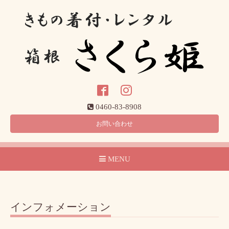
0460-83-8908
お問い合わせ
MENU
インフォメーション