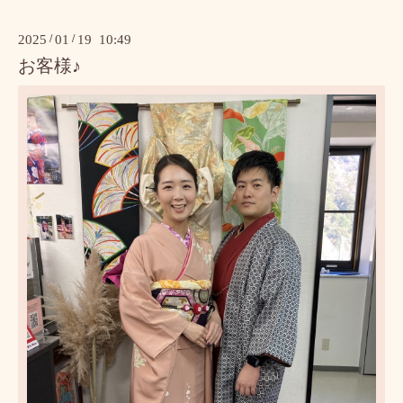
2025
/
01
/
19 10:49
お客様♪