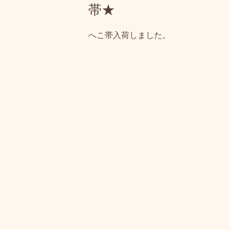
帯★
へこ帯入荷しました。