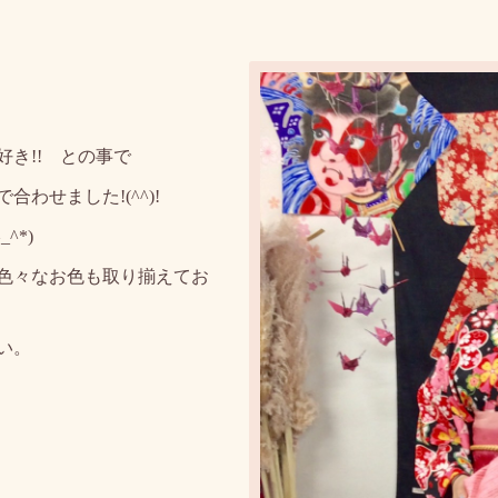
き!! との事で
わせました!(^^)!
^*)
色々なお色も取り揃えてお
い。