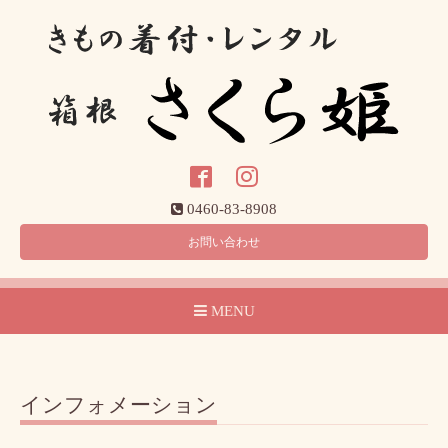
0460-83-8908
お問い合わせ
MENU
インフォメーション