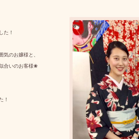
した！
囲気のお嬢様と、
似合いのお客様❀
た！