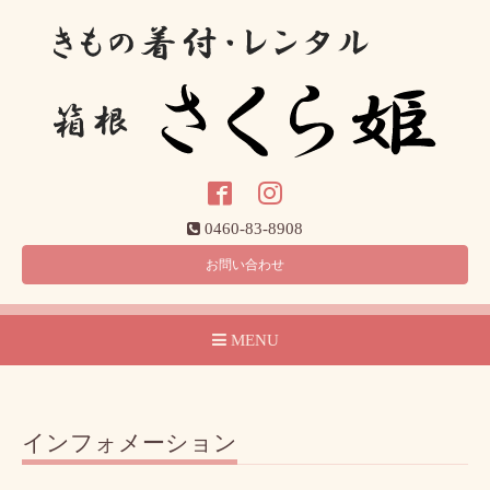
0460-83-8908
お問い合わせ
MENU
インフォメーション