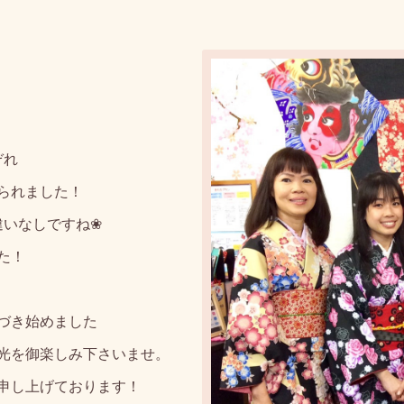
ぞれ
られました！
違いなしですね❀
た！
づき始めました
光を御楽しみ下さいませ。
申し上げております！