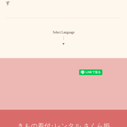
す
Select Language
▼
きもの着付･レンタル さくら姫