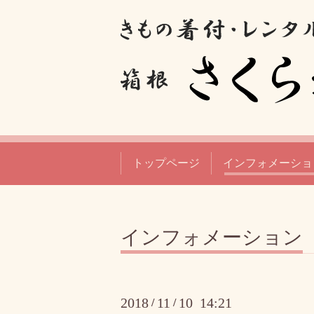
トップページ
インフォメーショ
インフォメーション
2018
11
10 14:21
/
/