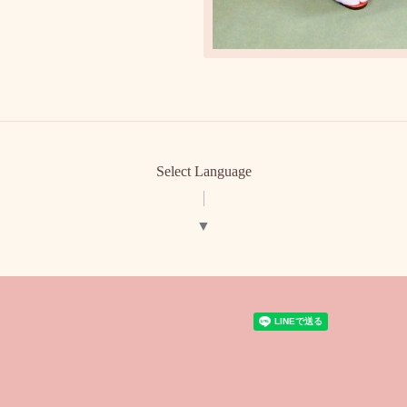
Select Language
▼