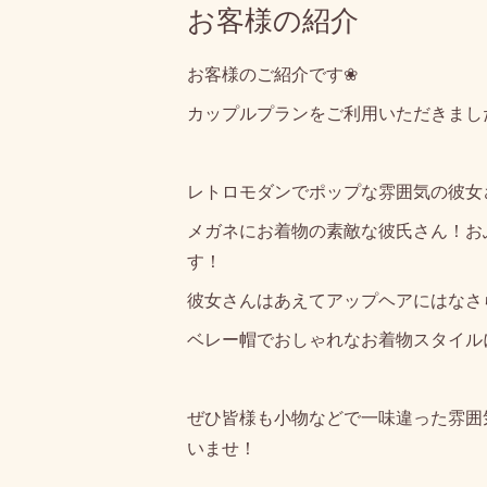
お客様の紹介
お客様のご紹介です❀
カップルプランをご利用いただきまし
レトロモダンでポップな雰囲気の彼女
メガネにお着物の素敵な彼氏さん！お
す！
彼女さんはあえてアップヘアにはなさ
ベレー帽でおしゃれなお着物スタイル
ぜひ皆様も小物などで一味違った雰囲
いませ！