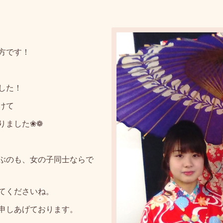
方です！
した！
けて
りました❀❁
ぶのも、女の子同士ならで
てくださいね。
申しあげております。