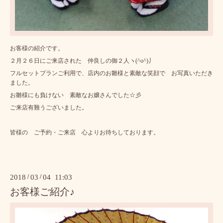
お客様の紹介です。
２月２６日にご来店された 仲良しの御２人ヽ(^o^)丿
フルセットプランご利用で、店内のお雛様と素敵な笑顔で お写真いただき
ました。
お雛様にも負けない 素敵なお嬢さんでした☆彡
ご来店有難うございました。
皆様の ご予約・ご来店 心よりお待ちしております。
2018
/
03
/
04 11:03
お客様ご紹介♪