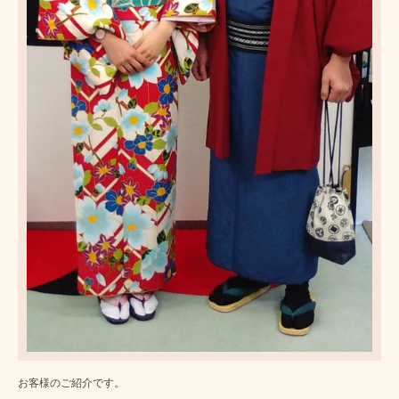
お客様のご紹介です。