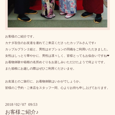
お客様のご紹介です。
カナダ在住のお友達を連れてご来店くださったカップルさんです♪
カップルプラン２組と、男性はオプションの羽織をご利用いただきました。
女性はしっとり華やかに、男性は凛々しく、皆様とってもお似合いですね❤
お着物体験や箱根の名所めぐりをお楽しみいただけたようで何よりです。
また箱根にお越しの際はぜひご利用くださいませ。
お友達とのご旅行に、お着物体験はいかがでしょうか。
皆様のご予約・ご来店をスタッフ一同、心よりお待ち申し上げております。
2018
/
02
/
07 09:53
お客様ご紹介♪