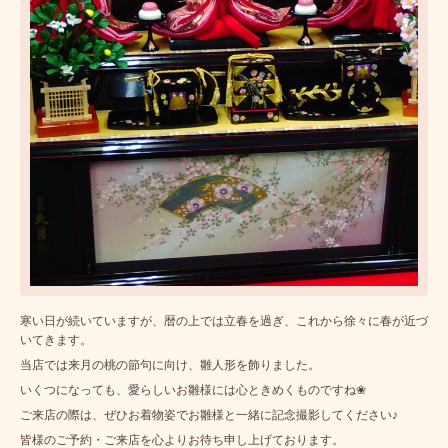
寒い日が続いていますが、暦の上では立春を過ぎ、これから徐々に春が近づ
いてきます。
当店では来月の桃の節句に向け、雛人形を飾りました。
いくつになっても、愛らしいお雛様には心ときめくものですね❀
ご来店の際は、ぜひお着物姿でお雛様と一緒に記念撮影してください♪
皆様のご予約・ご来店を心よりお待ち申し上げております。