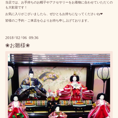
当店では、お手持ちのお帽子やアクセサリーをお着物に合わせていただくの
も大歓迎です！
お気に入りがございましたら、ぜひともお持ちになってくださいね❤
皆様のご予約・ご来店を心よりお待ち申し上げております。
2018
/
02
/
06 09:36
❀お雛様❀