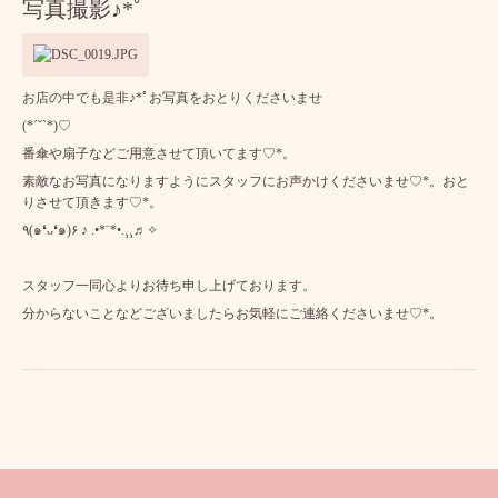
写真撮影♪*ﾟ
お店の中でも是非♪*ﾟお写真をおとりくださいませ
(*´˘`*)♡
番傘や扇子などご用意させて頂いてます♡*。
素敵なお写真になりますようにスタッフにお声かけくださいませ♡*。おと
りさせて頂きます♡*。
٩(๑❛ᴗ❛๑)۶ ♪ .•*¨*•.¸¸♬✧
スタッフ一同心よりお待ち申し上げております。
分からないことなどございましたらお気軽にご連絡くださいませ♡*。