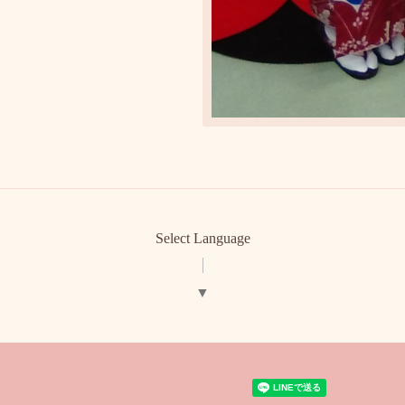
Select Language
▼