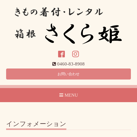
0460-83-8908
お問い合わせ
MENU
インフォメーション