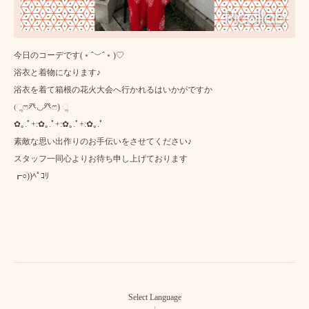
今日のコーデです(﹡ˆ﹀ˆ﹡)♡
浴衣と着物になります♪
浴衣を着て箱根の花火大会へ行かれるはいかがですか
(ૢෆ癶◡癶ෆ) ૢ
✿｡.ﾟ+:✿｡.ﾟ+:✿｡.ﾟ+:✿｡.ﾟ
素敵な思い出作りのお手伝いをさせてください♪
スタッフ一同心よりお待ち申し上げております
┏○))ﾍﾟｺﾘ
Select Language