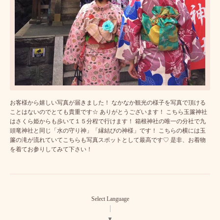
お客様から嬉しい写真が届きました！ なかなか観光の様子を写真で頂ける
ことはないのでとても貴重です☆ ありがとうございます！ こちら玉簾神社
はさくら姫からも歩いて１５分程で行けます！ 箱根神社の唯一の分社で九
頭竜神社と同じ「水の守り神」「縁結びの神様」です！ こちらの横には玉
簾の滝が流れていてこちらも写真スポットとして最高です♡ 是非、お着物
を着てお参りしてみて下さい！
Select Language
▼